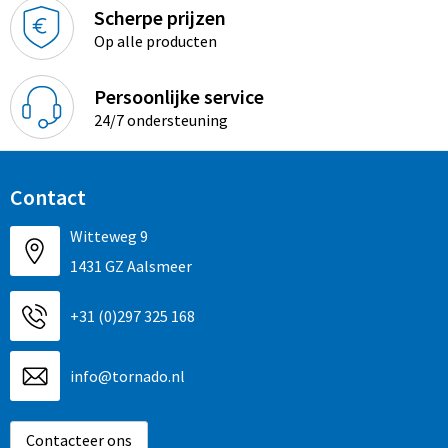
Sinterklaas
Overhemden
Strandtassen
Scherpe prijzen
Op alle producten
Sleutelhangers en Lanyards
Toilettassen
Persoonlijke service
Snoepgoed
Waterbestendige tassen
24/7 ondersteuning
Spellen voor binnen en buiten
Accessoires voor tassen
Contact
Sport
Schoenentassen
Witteweg 9
Veiligheid, Auto en Fiets
Golftassen
1431 GZ Aalsmeer
Vrije tijd en Strand
Matrozentassen
+31 (0)297 325 168
Waterflesjes
Collegetassen
info@tornado.nl
Themapakketten
Draagtassen
Contacteer ons