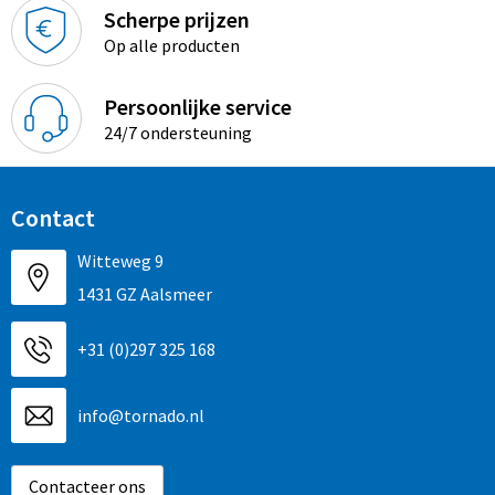
Sinterklaas
Overhemden
Strandtassen
Scherpe prijzen
Op alle producten
Sleutelhangers en Lanyards
Toilettassen
Persoonlijke service
Snoepgoed
Waterbestendige tassen
24/7 ondersteuning
Spellen voor binnen en buiten
Accessoires voor tassen
Contact
Sport
Schoenentassen
Witteweg 9
Veiligheid, Auto en Fiets
Golftassen
1431 GZ Aalsmeer
Vrije tijd en Strand
Matrozentassen
+31 (0)297 325 168
Waterflesjes
Collegetassen
info@tornado.nl
Themapakketten
Draagtassen
Contacteer ons