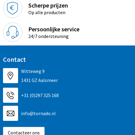
Sinterklaas
Overhemden
Strandtassen
Scherpe prijzen
Op alle producten
Sleutelhangers en Lanyards
Toilettassen
Persoonlijke service
Snoepgoed
Waterbestendige tassen
24/7 ondersteuning
Spellen voor binnen en buiten
Accessoires voor tassen
Contact
Sport
Schoenentassen
Witteweg 9
Veiligheid, Auto en Fiets
Golftassen
1431 GZ Aalsmeer
Vrije tijd en Strand
Matrozentassen
+31 (0)297 325 168
Waterflesjes
Collegetassen
info@tornado.nl
Themapakketten
Draagtassen
Contacteer ons