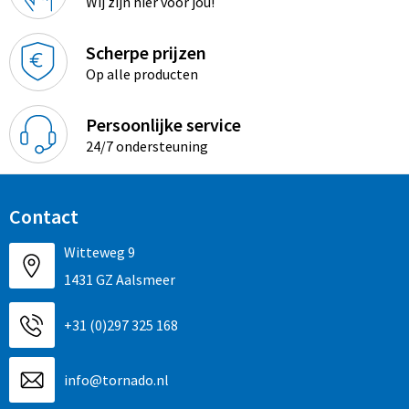
Wij zijn hier voor jou!
Promotietassen
Duffeltassen
Scherpe prijzen
Op alle producten
Fietstassen
Persoonlijke service
Reistassen
24/7 ondersteuning
Contact
Witteweg 9
1431 GZ Aalsmeer
+31 (0)297 325 168
info@tornado.nl