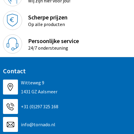
Wij zijn hier voor jou!
Promotietassen
Duffeltassen
Scherpe prijzen
Op alle producten
Fietstassen
Persoonlijke service
Reistassen
24/7 ondersteuning
Contact
Witteweg 9
1431 GZ Aalsmeer
+31 (0)297 325 168
info@tornado.nl