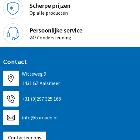
Sinterklaas
Overhemden
Strandtassen
Scherpe prijzen
Op alle producten
Sleutelhangers en Lanyards
Toilettassen
Persoonlijke service
Snoepgoed
Waterbestendige tassen
24/7 ondersteuning
Spellen voor binnen en buiten
Accessoires voor tassen
Contact
Sport
Schoenentassen
Witteweg 9
Veiligheid, Auto en Fiets
Golftassen
1431 GZ Aalsmeer
Vrije tijd en Strand
Matrozentassen
+31 (0)297 325 168
Waterflesjes
Collegetassen
info@tornado.nl
Themapakketten
Draagtassen
Contacteer ons