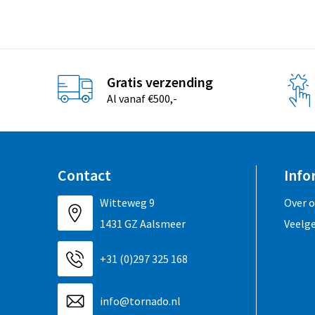
Gratis verzending
Al vanaf €500,-
Contact
Info
Witteweg 9
Over 
1431 GZ Aalsmeer
Veelg
+31 (0)297 325 168
info@tornado.nl