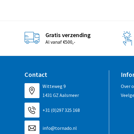
Gratis verzending
Al vanaf €500,-
Contact
Info
Witteweg 9
Over 
1431 GZ Aalsmeer
Veelg
+31 (0)297 325 168
info@tornado.nl