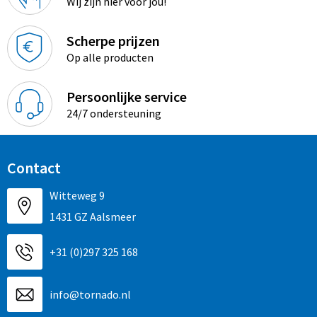
Wij zijn hier voor jou!
Promotietassen
Duffeltassen
Scherpe prijzen
Op alle producten
Fietstassen
Persoonlijke service
Reistassen
24/7 ondersteuning
Contact
Witteweg 9
1431 GZ Aalsmeer
+31 (0)297 325 168
info@tornado.nl