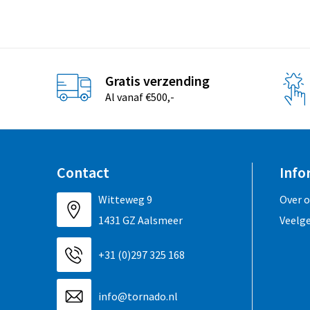
Gratis verzending
Al vanaf €500,-
Contact
Info
Witteweg 9
Over 
1431 GZ Aalsmeer
Veelg
+31 (0)297 325 168
info@tornado.nl