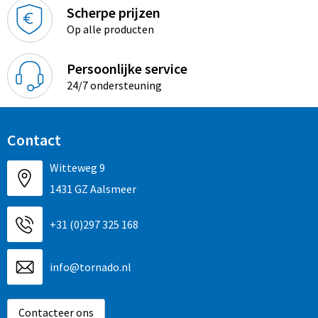
Sinterklaas
Overhemden
Strandtassen
Scherpe prijzen
Op alle producten
Sleutelhangers en Lanyards
Toilettassen
Persoonlijke service
Snoepgoed
Waterbestendige tassen
24/7 ondersteuning
Spellen voor binnen en buiten
Accessoires voor tassen
Contact
Sport
Schoenentassen
Witteweg 9
Veiligheid, Auto en Fiets
Golftassen
1431 GZ Aalsmeer
Vrije tijd en Strand
Matrozentassen
+31 (0)297 325 168
Waterflesjes
Collegetassen
info@tornado.nl
Themapakketten
Draagtassen
Contacteer ons