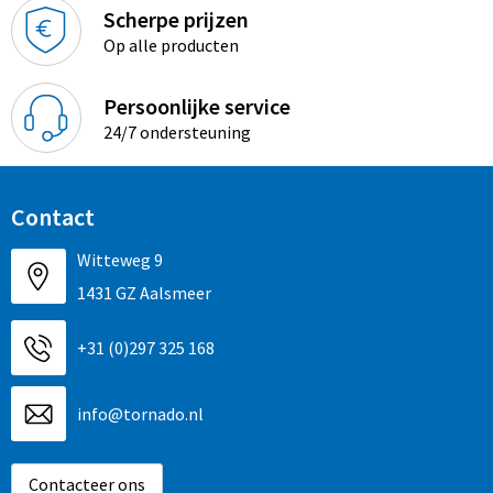
Sinterklaas
Overhemden
Strandtassen
Scherpe prijzen
Op alle producten
Sleutelhangers en Lanyards
Toilettassen
Persoonlijke service
Snoepgoed
Waterbestendige tassen
24/7 ondersteuning
Spellen voor binnen en buiten
Accessoires voor tassen
Contact
Sport
Schoenentassen
Witteweg 9
Veiligheid, Auto en Fiets
Golftassen
1431 GZ Aalsmeer
Vrije tijd en Strand
Matrozentassen
+31 (0)297 325 168
Waterflesjes
Collegetassen
info@tornado.nl
Themapakketten
Draagtassen
Contacteer ons