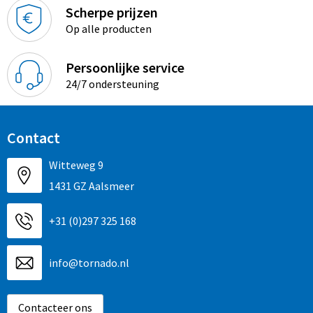
Sinterklaas
Overhemden
Strandtassen
Scherpe prijzen
Op alle producten
Sleutelhangers en Lanyards
Toilettassen
Persoonlijke service
Snoepgoed
Waterbestendige tassen
24/7 ondersteuning
Spellen voor binnen en buiten
Accessoires voor tassen
Contact
Sport
Schoenentassen
Witteweg 9
Veiligheid, Auto en Fiets
Golftassen
1431 GZ Aalsmeer
Vrije tijd en Strand
Matrozentassen
+31 (0)297 325 168
Waterflesjes
Collegetassen
info@tornado.nl
Themapakketten
Draagtassen
Contacteer ons