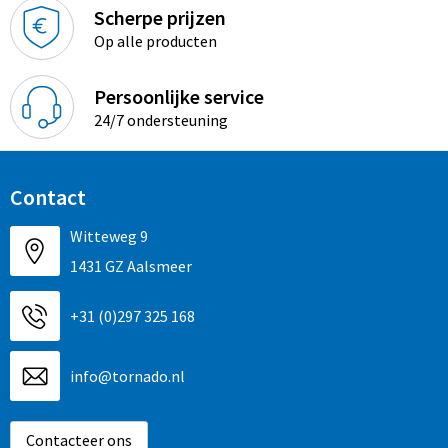
Sinterklaas
Overhemden
Strandtassen
Scherpe prijzen
Op alle producten
Sleutelhangers en Lanyards
Toilettassen
Persoonlijke service
Snoepgoed
Waterbestendige tassen
24/7 ondersteuning
Spellen voor binnen en buiten
Accessoires voor tassen
Contact
Sport
Schoenentassen
Witteweg 9
Veiligheid, Auto en Fiets
Golftassen
1431 GZ Aalsmeer
Vrije tijd en Strand
Matrozentassen
+31 (0)297 325 168
Waterflesjes
Collegetassen
info@tornado.nl
Themapakketten
Draagtassen
Contacteer ons