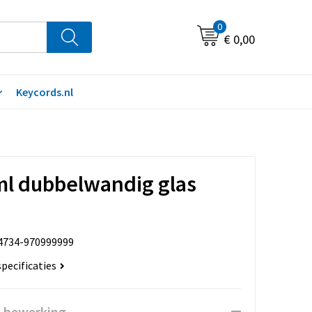
0
€ 0,00
Keycords.nl
ml dubbelwandig glas
4734-970999999
specificaties
n bewerking