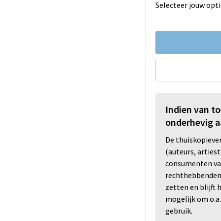
Selecteer jouw opti
Indien van t
onderhevig a
De thuiskopiev
(auteurs, arties
consumenten va
rechthebbenden i
zetten en blijft
mogelijk om o.a.
gebruik.