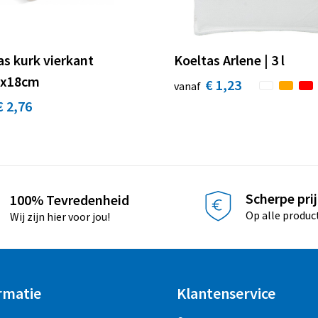
as kurk vierkant
Koeltas Arlene | 3 l
8x18cm
€ 1,23
vanaf
€ 2,76
Scherpe pri
100% Tevredenheid
Op alle produc
Wij zijn hier voor jou!
rmatie
Klantenservice