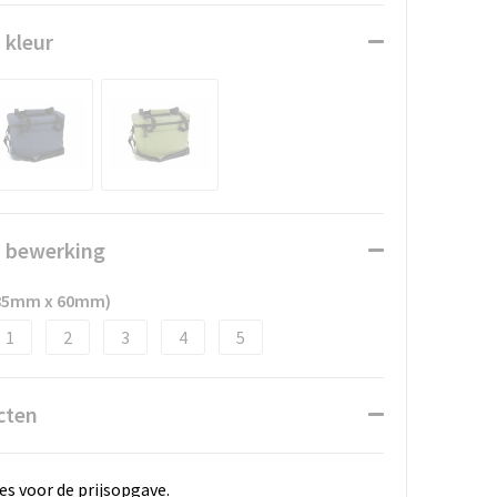
 kleur
n bewerking
(85mm x 60mm)
1
2
3
4
5
cten
es voor de prijsopgave.