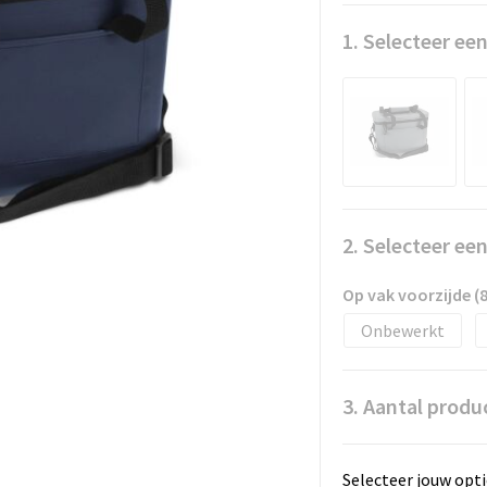
1. Selecteer een
2. Selecteer ee
Op vak voorzijde 
Onbewerkt
3. Aantal produ
Selecteer jouw opti