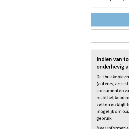
Indien van t
onderhevig a
De thuiskopiev
(auteurs, arties
consumenten va
rechthebbenden i
zetten en blijft
mogelijk om o.a.
gebruik.
Meer informatie