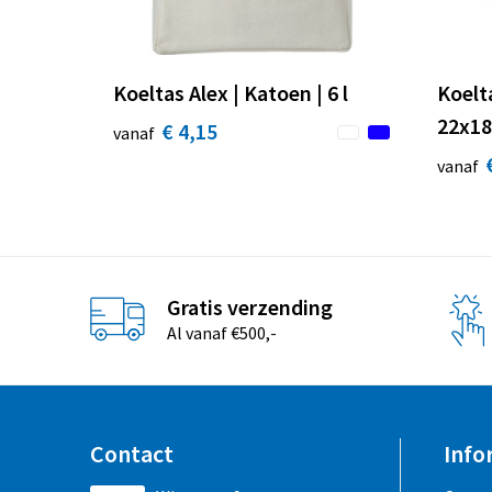
Koeltas Alex | Katoen | 6 l
Koelt
22x1
€ 4,15
vanaf
vanaf
Gratis verzending
Al vanaf €500,-
Contact
Info