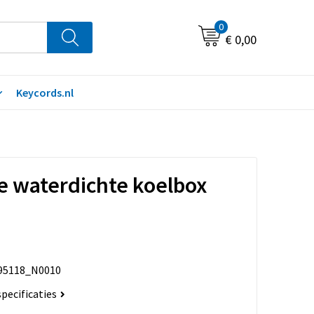
0
€ 0,00
Keycords.nl
 waterdichte koelbox
95118_N0010
specificaties