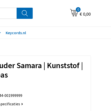
0
€ 0,00
Keycords.nl
uder Samara | Kunststof |
as
44-001999999
specificaties