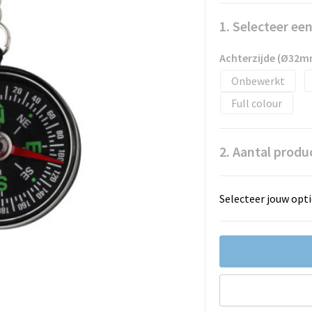
1. Selecteer ee
Achterzijde (Ø32m
Onbewerkt
Full colour
2. Aantal produ
Selecteer jouw opti