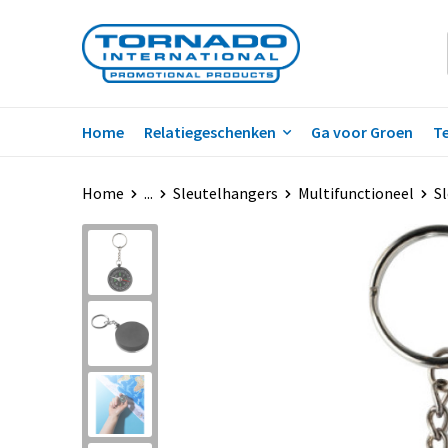
Home
Relatiegeschenken
Ga voor Groen
Te
Home
...
Sleutelhangers
Multifunctioneel
S