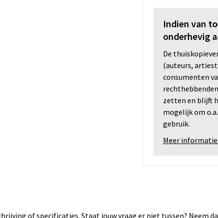
Indien van t
onderhevig a
De thuiskopiev
(auteurs, arties
consumenten va
rechthebbenden i
zetten en blijft
mogelijk om o.a.
gebruik.
Meer informatie
rijving of specificaties. Staat jouw vraag er niet tussen? Neem 