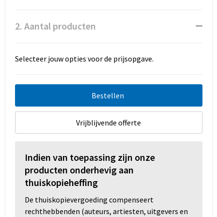
Promotietassen
2. Aantal producten
Duffeltassen
Fietstassen
Selecteer jouw opties voor de prijsopgave.
Reistassen
Bestellen
Vrijblijvende offerte
Indien van toepassing zijn onze
producten onderhevig aan
thuiskopieheffing
De thuiskopievergoeding compenseert
rechthebbenden (auteurs, artiesten, uitgevers en