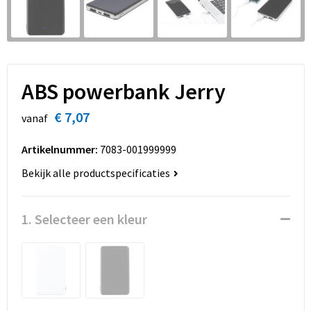
Sinterklaas
Overhemden
Strandtassen
Sleutelhangers en Lanyards
Toilettassen
Snoepgoed
Waterbestendige tassen
ABS powerbank Jerry
Spellen voor binnen en buiten
Accessoires voor tassen
€ 7,07
vanaf
Sport
Schoenentassen
Artikelnummer:
7083-001999999
Bekijk alle productspecificaties
Veiligheid, Auto en Fiets
Golftassen
Vrije tijd en Strand
Matrozentassen
1. Selecteer een kleur
Waterflesjes
Collegetassen
Themapakketten
Draagtassen