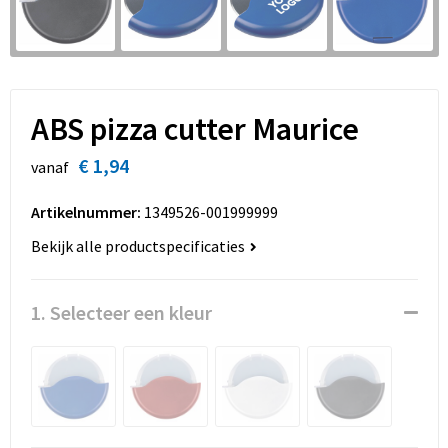
Sinterklaas
Overhemden
Strandtassen
Sleutelhangers en Lanyards
Toilettassen
Snoepgoed
Waterbestendige tassen
ABS pizza cutter Maurice
Spellen voor binnen en buiten
Accessoires voor tassen
€ 1,94
vanaf
Sport
Schoenentassen
Artikelnummer:
1349526-001999999
Bekijk alle productspecificaties
Veiligheid, Auto en Fiets
Golftassen
Vrije tijd en Strand
Matrozentassen
1. Selecteer een kleur
Waterflesjes
Collegetassen
Themapakketten
Draagtassen