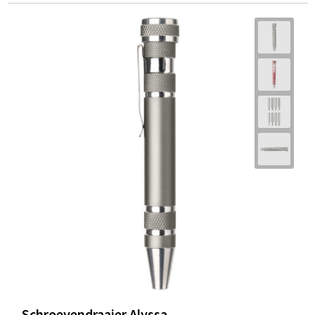
Schroevendraaier Alyssa