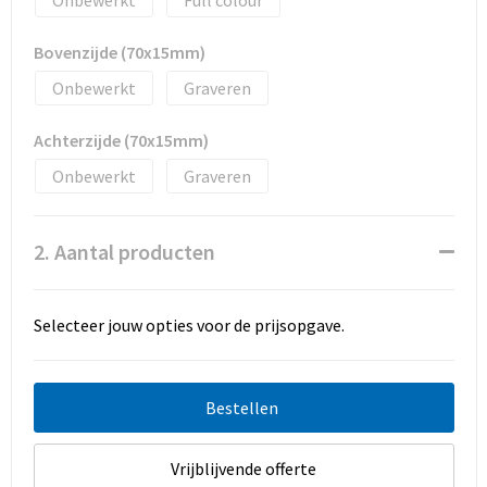
Promotietassen
Bovenzijde (70x15mm)
Duffeltassen
Onbewerkt
Graveren
Fietstassen
Achterzijde (70x15mm)
Reistassen
Onbewerkt
Graveren
2. Aantal producten
Selecteer jouw opties voor de prijsopgave.
Bestellen
Vrijblijvende offerte