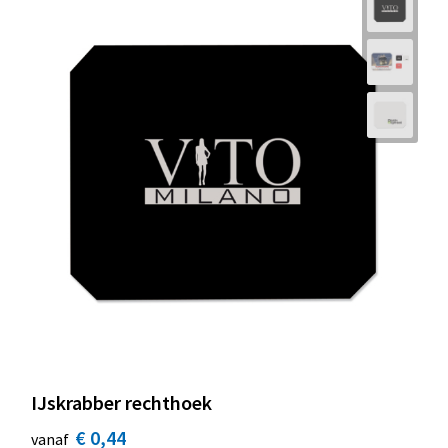
IJskrabber rechthoek
€ 0,44
vanaf