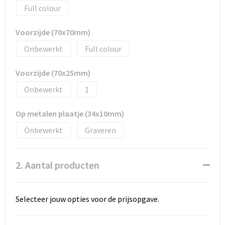
Promotietassen
Full colour
Duffeltassen
Voorzijde (70x70mm)
Onbewerkt
Full colour
Fietstassen
Voorzijde (70x25mm)
Reistassen
Onbewerkt
1
Op metalen plaatje (34x10mm)
Onbewerkt
Graveren
2. Aantal producten
Selecteer jouw opties voor de prijsopgave.