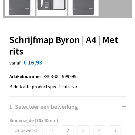
Sinterklaas
Overhemden
Strandtassen
Sleutelhangers en Lanyards
Toilettassen
Snoepgoed
Waterbestendige tassen
Schrijfmap Byron | A4 | Met
Spellen voor binnen en buiten
Accessoires voor tassen
rits
€ 16,93
Sport
Schoenentassen
vanaf
Artikelnummer:
3403-001999999
Veiligheid, Auto en Fiets
Golftassen
Bekijk alle productspecificaties
Vrije tijd en Strand
Matrozentassen
1. Selecteer een bewerking
Waterflesjes
Collegetassen
Binnenzijde (70x40mm)
Themapakketten
Draagtassen
Onbewerkt
1
2
3
4
5