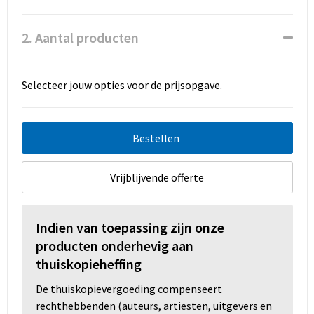
Promotietassen
2. Aantal producten
Duffeltassen
Fietstassen
Selecteer jouw opties voor de prijsopgave.
Reistassen
Bestellen
Vrijblijvende offerte
Indien van toepassing zijn onze
producten onderhevig aan
thuiskopieheffing
De thuiskopievergoeding compenseert
rechthebbenden (auteurs, artiesten, uitgevers en