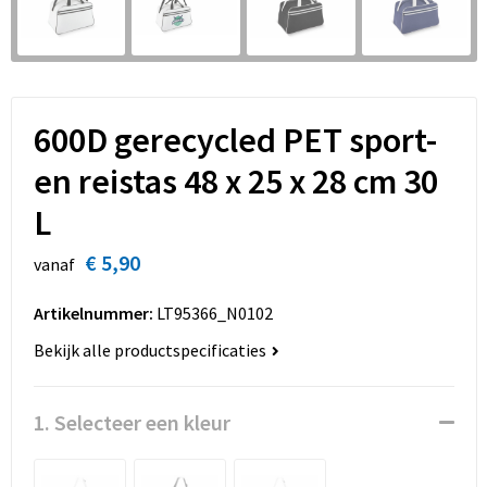
Sinterklaas
Overhemden
Strandtassen
Sleutelhangers en Lanyards
Toilettassen
Snoepgoed
Waterbestendige tassen
600D gerecycled PET sport-
en reistas 48 x 25 x 28 cm 30
Spellen voor binnen en buiten
Accessoires voor tassen
L
Sport
Schoenentassen
€ 5,90
vanaf
Veiligheid, Auto en Fiets
Golftassen
Artikelnummer:
LT95366_N0102
Vrije tijd en Strand
Matrozentassen
Bekijk alle productspecificaties
Waterflesjes
Collegetassen
1. Selecteer een kleur
Themapakketten
Draagtassen