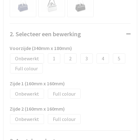
Promotietassen
Duffeltassen
Fietstassen
2. Selecteer een bewerking
Reistassen
Voorzijde (340mm x 180mm)
Onbewerkt
1
2
3
4
5
Full colour
Zijde 1 (160mm x 160mm)
Onbewerkt
Full colour
Zijde 2 (160mm x 160mm)
Onbewerkt
Full colour