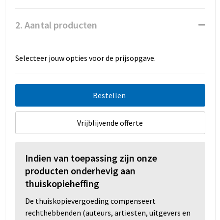
Promotietassen
2. Aantal producten
Duffeltassen
Fietstassen
Selecteer jouw opties voor de prijsopgave.
Reistassen
Bestellen
Vrijblijvende offerte
Indien van toepassing zijn onze
producten onderhevig aan
thuiskopieheffing
De thuiskopievergoeding compenseert
rechthebbenden (auteurs, artiesten, uitgevers en