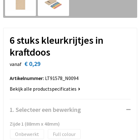
Sinterklaas
Overhemden
Strandtassen
Sleutelhangers en Lanyards
Toilettassen
Snoepgoed
Waterbestendige tassen
6 stuks kleurkrijtjes in
kraftdoos
Spellen voor binnen en buiten
Accessoires voor tassen
€ 0,29
vanaf
Sport
Schoenentassen
Artikelnummer:
LT91578_N0094
Veiligheid, Auto en Fiets
Golftassen
Bekijk alle productspecificaties
Vrije tijd en Strand
Matrozentassen
1. Selecteer een bewerking
Waterflesjes
Collegetassen
Zijde 1 (88mm x 48mm)
Themapakketten
Draagtassen
Onbewerkt
Full colour