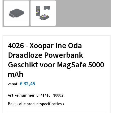
Sinterklaas
Overhemden
Strandtassen
Sleutelhangers en Lanyards
Toilettassen
Snoepgoed
Waterbestendige tassen
Spellen voor binnen en buiten
Accessoires voor tassen
4026 - Xoopar Ine Oda
Sport
Schoenentassen
Draadloze Powerbank
Geschikt voor MagSafe 5000
Veiligheid, Auto en Fiets
Golftassen
mAh
Vrije tijd en Strand
Matrozentassen
€ 32,45
vanaf
Waterflesjes
Collegetassen
Artikelnummer:
LT41416_N0002
Themapakketten
Draagtassen
Bekijk alle productspecificaties