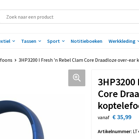
xtiel
Tassen
Sport
Notitieboeken
Werkkleding
efoons
3HP3200 I Fresh 'n Rebel Clam Core Draadloze over-ear
3HP3200 I
Core Draa
koptelef
€ 35,99
vanaf
Artikelnummer:
LT