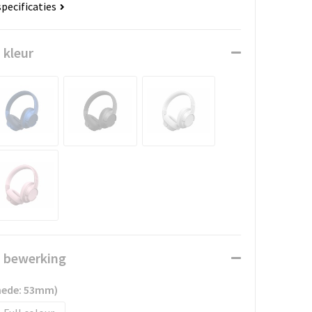
specificaties
 kleur
n bewerking
snede: 53mm)