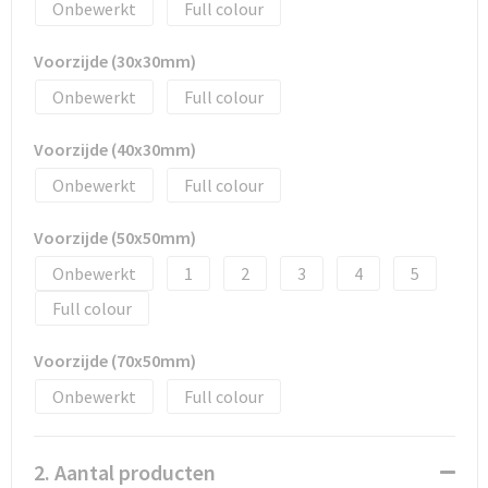
Promotietassen
Onbewerkt
Full colour
Duffeltassen
Voorzijde (30x30mm)
Onbewerkt
Full colour
Fietstassen
Voorzijde (40x30mm)
Reistassen
Onbewerkt
Full colour
Voorzijde (50x50mm)
Onbewerkt
1
2
3
4
5
Full colour
Voorzijde (70x50mm)
Onbewerkt
Full colour
2. Aantal producten