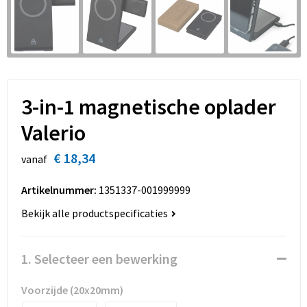
Sinterklaas
Overhemden
Strandtassen
Sleutelhangers en Lanyards
Toilettassen
Snoepgoed
Waterbestendige tassen
3-in-1 magnetische oplader
Spellen voor binnen en buiten
Accessoires voor tassen
Valerio
Sport
Schoenentassen
€ 18,34
vanaf
Veiligheid, Auto en Fiets
Golftassen
Artikelnummer:
1351337-001999999
Vrije tijd en Strand
Matrozentassen
Bekijk alle productspecificaties
Waterflesjes
Collegetassen
1. Selecteer een bewerking
Themapakketten
Draagtassen
Voorzijde (20x20mm)