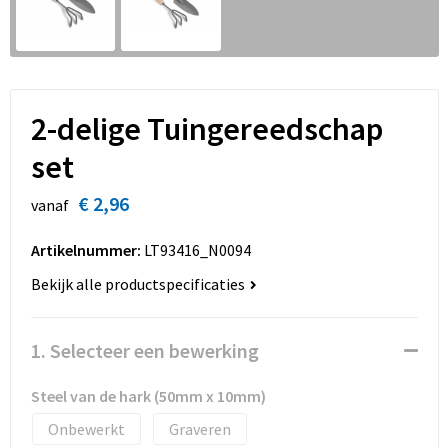
Sinterklaas
Overhemden
Strandtassen
Sleutelhangers en Lanyards
Toilettassen
Snoepgoed
Waterbestendige tassen
2-delige Tuingereedschap
set
Spellen voor binnen en buiten
Accessoires voor tassen
€ 2,96
vanaf
Sport
Schoenentassen
Artikelnummer:
LT93416_N0094
Veiligheid, Auto en Fiets
Golftassen
Bekijk alle productspecificaties
Vrije tijd en Strand
Matrozentassen
1. Selecteer een bewerking
Waterflesjes
Collegetassen
Steel van de hark (50mm x 10mm)
Themapakketten
Draagtassen
Onbewerkt
Graveren